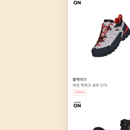
블랙야크
여성 락피크 로우 GTX
회원전용