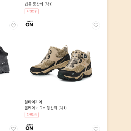
냅튠 등산화 (택1)
회원전용
알타이기어
볼케이노 DM 등산화 (택1)
회원전용