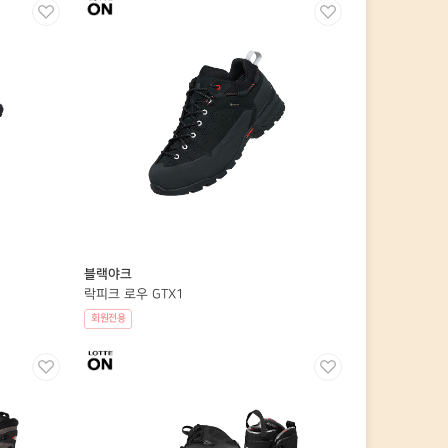
블랙야크
락피크 로우 GTX1
회원전용