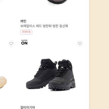
배핀
보레알리스 레드 방한화 방한 등산화
회원전용
알타이기어