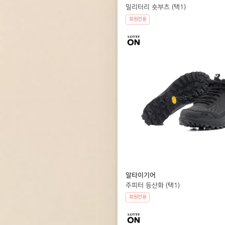
밀리터리 숏부츠 (택1)
회원전용
알타이기어
주피터 등산화 (택1)
회원전용