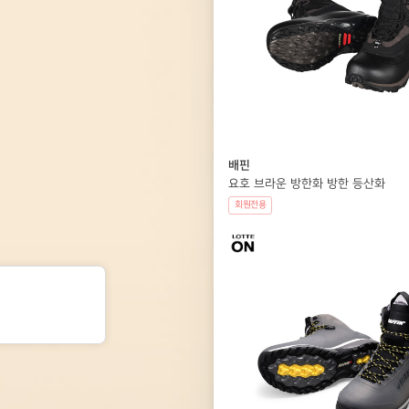
배핀
요호 브라운 방한화 방한 등산화
회원전용