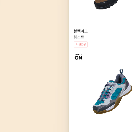
블랙야크
퀘스트
회원전용