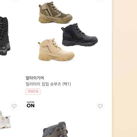
알타이기어
밀리터리 집업 숏부츠 (택1)
회원전용