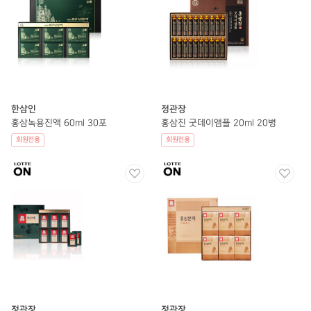
한삼인
정관장
홍삼녹용진액 60ml 30포
홍삼진 굿데이앰플 20ml 20병
회원전용
회원전용
정관장
정관장