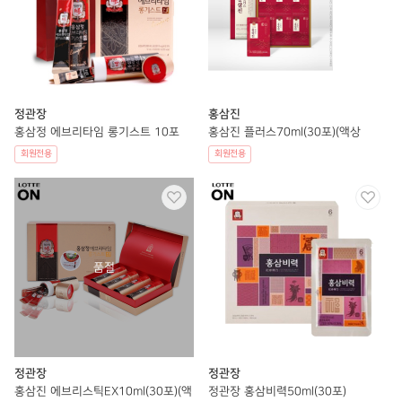
정관장
홍삼진
홍삼정 에브리타임 롱기스트 10포
홍삼진 플러스70ml(30포)(액상
회원전용
회원전용
정관장
정관장
홍삼진 에브리스틱EX10ml(30포)(액
정관장 홍삼비력50ml(30포)