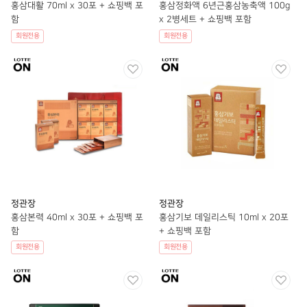
홍삼대활 70ml x 30포 + 쇼핑백 포
홍삼정화액 6년근홍삼농축액 100g
함
x 2병세트 + 쇼핑백 포함
회원전용
회원전용
정관장
정관장
홍삼본력 40ml x 30포 + 쇼핑백 포
홍삼기보 데일리스틱 10ml x 20포
함
+ 쇼핑백 포함
회원전용
회원전용