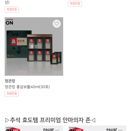
상)
회원전용
회원전용
정관장
정관장 홍삼보활40ml(30포)
회원전용
▷추석 효도템 프리미엄 안마의자 존◁