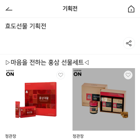
기획전
효도선물 기획전
▷마음을 전하는 홍삼 선물세트◁
정관장
정관장