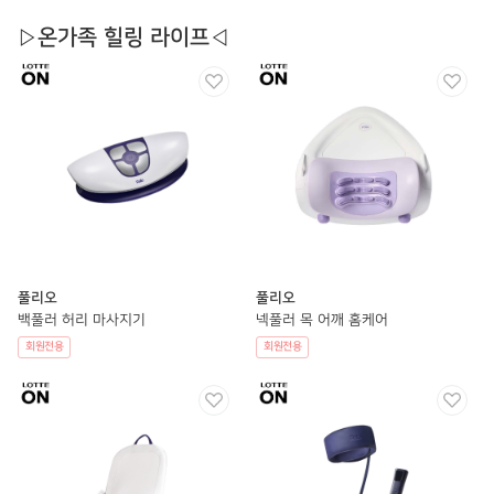
▷온가족 힐링 라이프◁
풀리오
풀리오
백풀러 허리 마사지기
넥풀러 목 어깨 홈케어
회원전용
회원전용