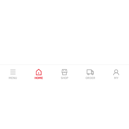
이용약관
개인정보 처리방침
고객센터
MENU
HOME
SHOP
ORDER
MY
비즈플레이 주식회사 대표 석창규
사업자등록번호 : 107-88-36127
통신판매업신고번호 : 2015-서울영등포-0113호
주소 : 서울시 영등포구 영신로 220 KnK디지털타워 12층
고객센터 : 1644-8607 (평일 10:00-17:00)
이메일 : kys@gabipartners.co.kr
개인정보처리책임자 : 김영수